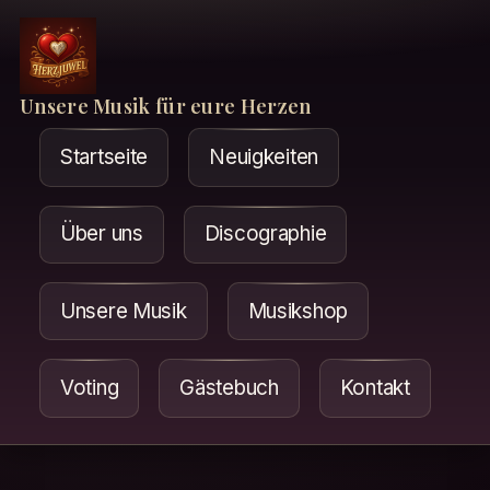
Unsere Musik für eure Herzen
Startseite
Neuigkeiten
Über uns
Discographie
Unsere Musik
Musikshop
Voting
Gästebuch
Kontakt