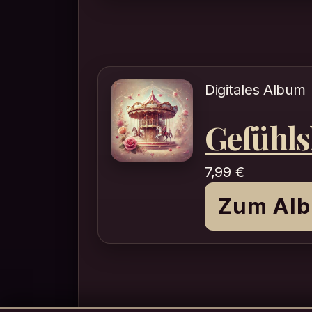
Digitales Album
Gefühls
7,99
€
Zum Al