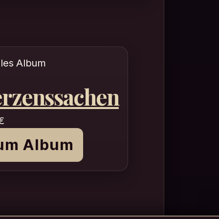
ales Album
rzenssachen
€
um Album