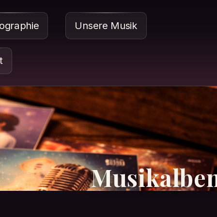
ographie
Unsere Musik
t
Musikalbe
mcover und Schallplatten liegen dekorativ auf e