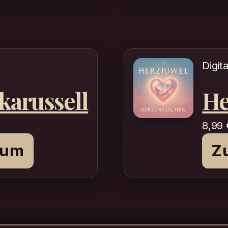
Digit
karussell
He
8,99
bum
Z