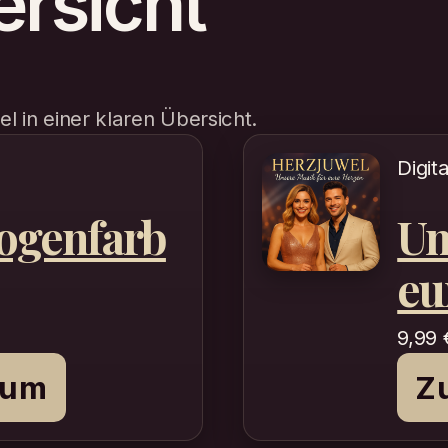
rsicht
el in einer klaren Übersicht.
Digit
ogenfarb
Un
eu
9,99
bum
Z