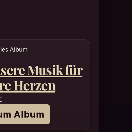
ales Album
sere Musik für
re Herzen
€
um Album