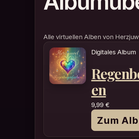
Albumübe
Alle virtuellen Alben von Herzjuw
Digitales Album
Regenb
en
9,99
€
Zum Al