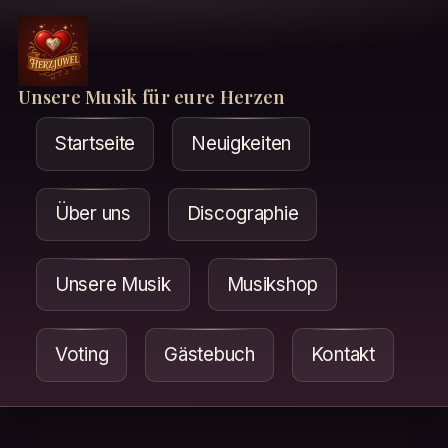
Unsere Musik für eure Herzen
Startseite
Neuigkeiten
Über uns
Discographie
Unsere Musik
Musikshop
Voting
Gästebuch
Kontakt