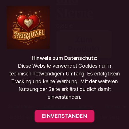
Sterne
0,89
€
Zum
Produkt
Hinweis zum Datenschutz:
Diese Website verwendet Cookies nur in
technisch notwendigem Umfang. Es erfolgt kein
Tracking und keine Werbung. Mit der weiteren
Nutzung der Seite erklärst du dich damit
einverstanden.
Social Media
Datenschutz
Sitemap
Impressum
EINVERSTANDEN
© 2026 Herzjuwel – Unsere Musikjuwelen für dein Herz