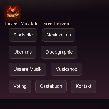
Unsere Musik für eure Herzen
Startseite
Neuigkeiten
Über uns
Discographie
Unsere Musik
Musikshop
Voting
Gästebuch
Kontakt