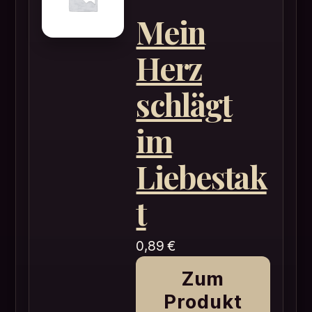
Mein
Herz
schlägt
im
Liebestak
t
0,89
€
Zum
Produkt