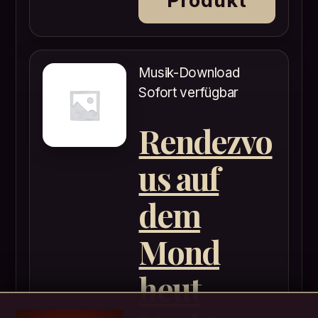
Produkt
Musik-Download
Sofort verfügbar
Rendezvo
us auf
dem
Mond
heut