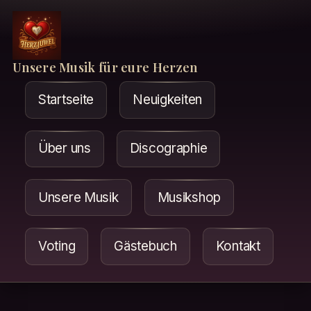
Unsere Musik für eure Herzen
Startseite
Neuigkeiten
Über uns
Discographie
Unsere Musik
Musikshop
Voting
Gästebuch
Kontakt