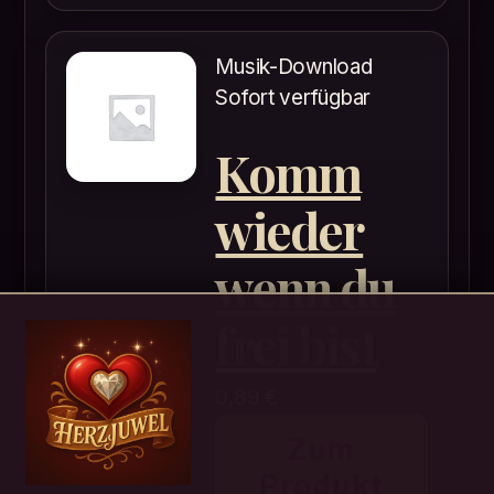
Musik-Download
Sofort verfügbar
Komm
wieder
wenn du
frei bist
0,89
€
Zum
Produkt