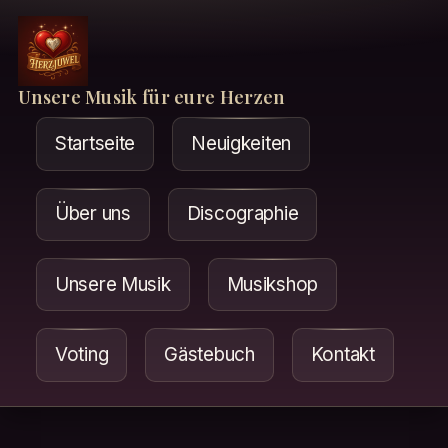
Unsere Musik für eure Herzen
Startseite
Neuigkeiten
Über uns
Discographie
Unsere Musik
Musikshop
Voting
Gästebuch
Kontakt