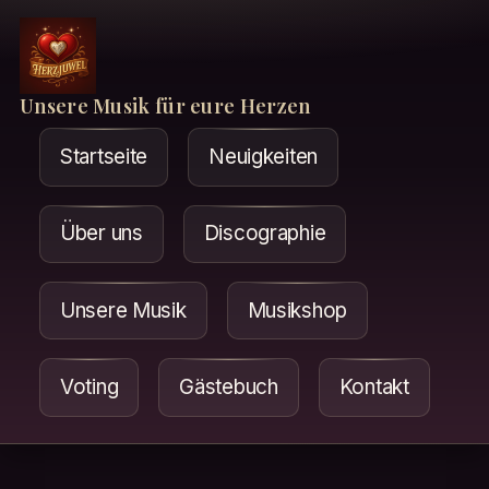
Unsere Musik für eure Herzen
Startseite
Neuigkeiten
Über uns
Discographie
Unsere Musik
Musikshop
Voting
Gästebuch
Kontakt