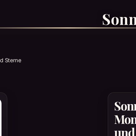
Sonn
d Sterne
Son
Mo
und