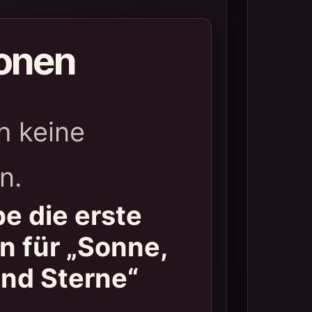
onen
h keine
n.
e die erste
n für „Sonne,
nd Sterne“