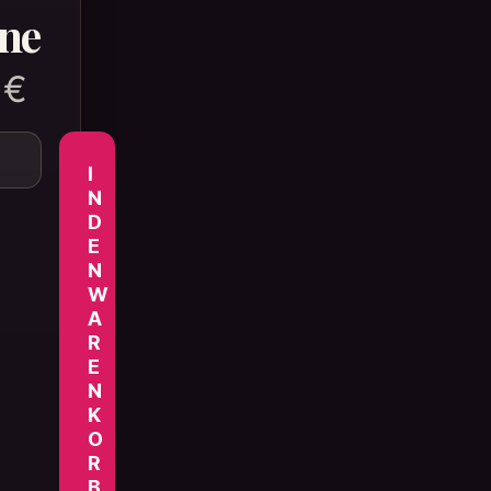
rne
9
€
e, Mond und Sterne Menge
I
N
D
E
N
W
A
R
E
N
K
O
R
B