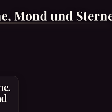
e, Mond und Stern
ne,
nd