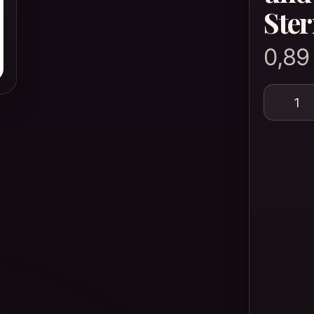
Ste
0,8
Sonn