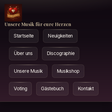
Unsere Musik für eure Herzen
Startseite
Neuigkeiten
Über uns
Discographie
Unsere Musik
Musikshop
Voting
Gästebuch
Kontakt