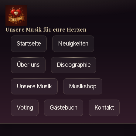
Unsere Musik für eure Herzen
Startseite
Neuigkeiten
Über uns
Discographie
Unsere Musik
Musikshop
Voting
Gästebuch
Kontakt