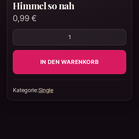
Himmel so nah
0,99
€
In deinen Armen ist der Himm
IN DEN WARENKORB
Kategorie:
Single