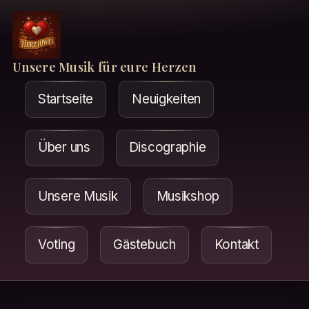
Unsere Musik für eure Herzen
Startseite
Neuigkeiten
Über uns
Discographie
Unsere Musik
Musikshop
Voting
Gästebuch
Kontakt